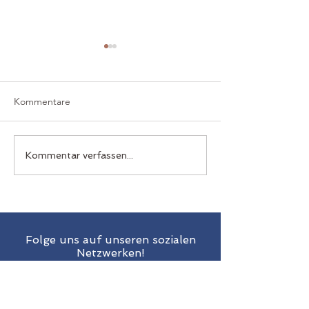
Kommentare
Sommerfest in Waltersdorf
Himmelfahrt bei
Kommentar verfassen...
Michael
Folge uns auf unseren sozialen
Netzwerken!