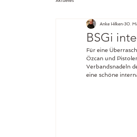
Aktuelles
Anke Hilken
30. M
BSGi inte
Für eine Überrasch
Özcan und Pistolen
Verbandsnadeln de
eine schöne intern