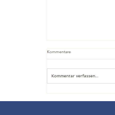
Lübeck
Kommentare
Einladung in den noch
höheren Norden... Im Rahmen
des Hanseatenschießens,
Kommentar verfassen...
welches 2026 in Borgfeld
stattfand, lernten die
Schützen des ältesten
Schützenvereins Lübecks, der
Lübecker Schützenverein von