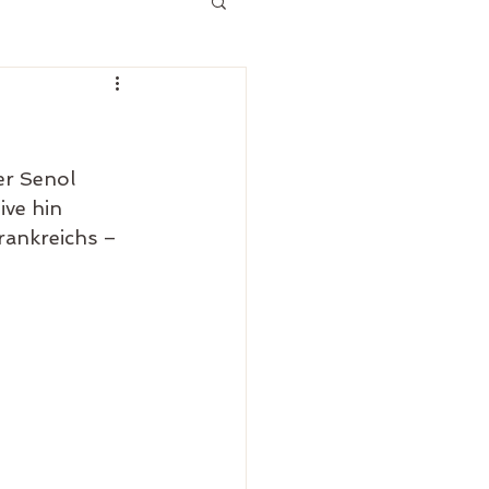
er Senol 
ive hin 
ankreichs – 